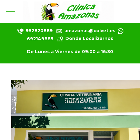
Mobile Menu Toggle
952820889
amazonas@colvet.es
692149885
Donde Localizarnos
De Lunes a Viernes de 09:00 a 16:30